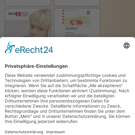
Brigitte Foltin
Logopädin und Klinische Lerntherapeutin